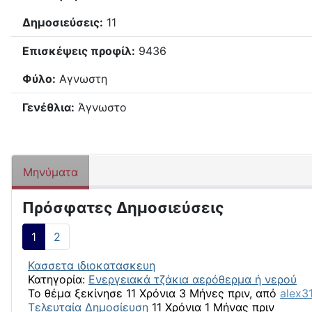
Δημοσιεύσεις:
11
Επισκέψεις προφίλ:
9436
Φύλο:
Αγνωστη
Γενέθλια:
Άγνωστο
Μηνύματα
Πρόσφατες Δημοσιεύσεις
1
2
Κασσετα ιδιοκατασκευη
Κατηγορία:
Ενεργειακά τζάκια αερόθερμα ή νερού
Το θέμα ξεκίνησε 11 Χρόνια 3 Μήνες πριν, από
alex3
Τελευταία Δημοσίευση
11 Χρόνια 1 Μήνας πριν