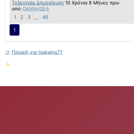
Τελευταία Δημοσίευση
10 Χρόνια 8 Μήνες πριν
από
OANNHSEA
1
2
3
...
45
1
Προφίλ για tsakalos77