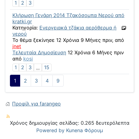
1
2
3
Κλήρωση Γενάρη 2014 Τζακόσομπα Νερού από
kratki.gr
Κατηγορία:
Ενεργειακά τζάκια αερόθερμα ή
νερού
Το θέμα ξεκίνησε 12 Χρόνια 9 Μήνες πριν, από
jnet
Τελευταία Δημοσίευση
12 Χρόνια 6 Μήνες πριν
από
kosi
1
2
3
...
15
1
2
3
4
9
Προφίλ για farangeo
Χρόνος δημιουργίας σελίδας: 0.265 δευτερόλεπτα
Powered by
Kunena Φόρουμ