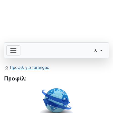
Προφίλ για farangeo
Προφίλ: