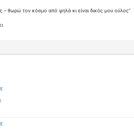
ς – θωρώ τον κόσμο από ψηλά κι είναι δικός μου ούλος”
ει
er
n
er