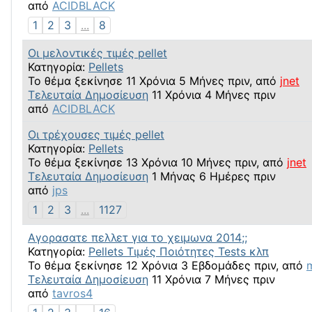
από
ACIDBLACK
1
2
3
...
8
Οι μελοντικές τιμές pellet
Κατηγορία:
Pellets
Το θέμα ξεκίνησε 11 Χρόνια 5 Μήνες πριν, από
jnet
Τελευταία Δημοσίευση
11 Χρόνια 4 Μήνες πριν
από
ACIDBLACK
Οι τρέχουσες τιμές pellet
Κατηγορία:
Pellets
Το θέμα ξεκίνησε 13 Χρόνια 10 Μήνες πριν, από
jnet
Τελευταία Δημοσίευση
1 Μήνας 6 Ημέρες πριν
από
jps
1
2
3
...
1127
Αγορασατε πελλετ για το χειμωνα 2014;;
Κατηγορία:
Pellets Τιμές Ποιότητες Tests κλπ
Το θέμα ξεκίνησε 12 Χρόνια 3 Εβδομάδες πριν, από
m
Τελευταία Δημοσίευση
11 Χρόνια 7 Μήνες πριν
από
tavros4