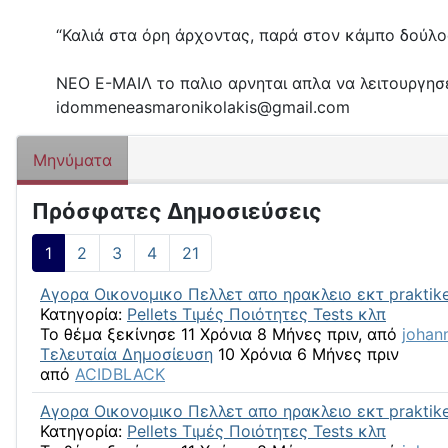
“Καλιά στα όρη άρχοντας, παρά στον κάμπο δούλο
ΝΕΟ Ε-ΜΑΙΛ το παλιο αρνηται απλα να λειτουργησ
idommeneasmaronikolakis@gmail.com
Μηνύματα
Πρόσφατες Δημοσιεύσεις
1
2
3
4
21
Αγορα Οικονομικο Πελλετ απο ηρακλειο εκτ praktik
Κατηγορία:
Pellets Τιμές Ποιότητες Tests κλπ
Το θέμα ξεκίνησε 11 Χρόνια 8 Μήνες πριν, από
johan
Τελευταία Δημοσίευση
10 Χρόνια 6 Μήνες πριν
από
ACIDBLACK
Αγορα Οικονομικο Πελλετ απο ηρακλειο εκτ praktik
Κατηγορία:
Pellets Τιμές Ποιότητες Tests κλπ