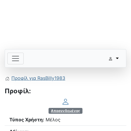
Προφίλ για RasBilly1983
Προφίλ:
Αποσυνδεμένος
Τύπος Χρήστη:
Μέλος