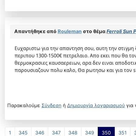
Απαντήθηκε από
Rouleman
στο θέμα
Ferroli Sun
Ευχαριστω για την απαντηση σου, αυτη την στιγμη 
περιπου 1300-1500€ πετρελαιο. Απο εκει που θα τον
θερμοκρασιες καυσαερειων, αρα δεν ειναι αποδοτικ
παρουσιαζουν πολυ καλο, Θα ρωτησω και για τον s
Παρακαλούμε
Σύνδεση
ή
Δημιουργία λογαριασμού
για 
1
345
346
347
348
349
350
351