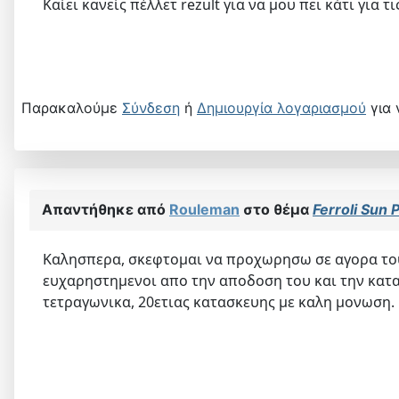
Καίει κανείς πέλλετ rezult για να μου πει κάτι για τ
Παρακαλούμε
Σύνδεση
ή
Δημιουργία λογαριασμού
για 
Απαντήθηκε από
Rouleman
στο θέμα
Ferroli Sun
Καλησπερα, σκεφτομαι να προχωρησω σε αγορα του λ
ευχαρηστημενοι απο την αποδοση του και την κατα
τετραγωνικα, 20ετιας κατασκευης με καλη μονωση.