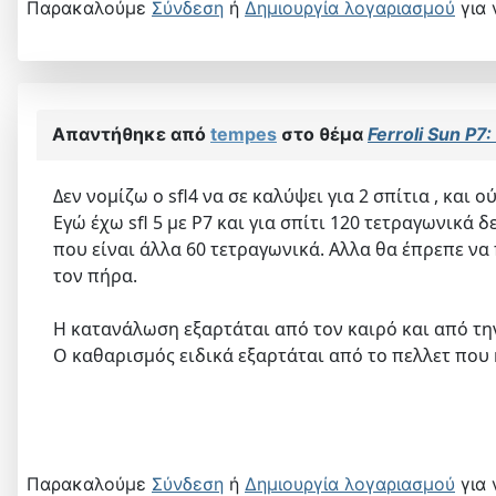
Παρακαλούμε
Σύνδεση
ή
Δημιουργία λογαριασμού
για 
Απαντήθηκε από
tempes
στο θέμα
Ferroli Sun P
Δεν νομίζω ο sfl4 να σε καλύψει για 2 σπίτια , και ού
Εγώ έχω sfl 5 με P7 και για σπίτι 120 τετραγωνικά
που είναι άλλα 60 τετραγωνικά. Αλλα θα έπρεπε να 
τον πήρα.
Η κατανάλωση εξαρτάται από τον καιρό και από την
Ο καθαρισμός ειδικά εξαρτάται από το πελλετ που 
Παρακαλούμε
Σύνδεση
ή
Δημιουργία λογαριασμού
για 