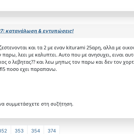
 P7: κατανάλωση & εντυπώσεις!
ζεστενονται και τα 2 με εναν kiturami 25αρη, αλλα με οι
 παρω, λεει με καλυπτει. Αυτο που με ανησυχει, ειναι α
ος ο λεβητας?? και λεω μηπως τον παρω και δεν τον χορτα
fl5 ποσο εχει παραπανω.
να συμμετάσχετε στη συζήτηση.
352
353
354
374