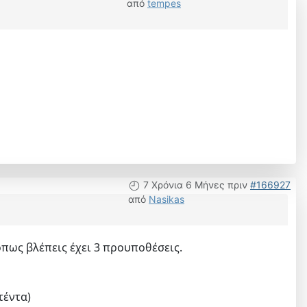
από
tempes
7 Χρόνια 6 Μήνες πριν
#166927
από
Nasikas
όπως βλέπεις έχει 3 προυποθέσεις.
τέντα)