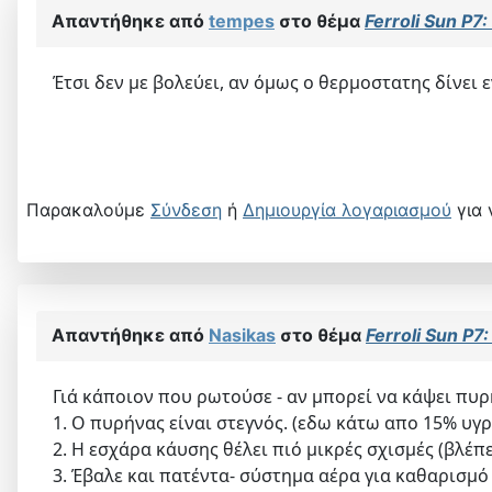
Απαντήθηκε από
tempes
στο θέμα
Ferroli Sun P
Έτσι δεν με βολεύει, αν όμως ο θερμοστατης δίνει 
Παρακαλούμε
Σύνδεση
ή
Δημιουργία λογαριασμού
για 
Απαντήθηκε από
Nasikas
στο θέμα
Ferroli Sun P
Γιά κάποιον που ρωτούσε - αν μπορεί να κάψει πυρ
1. Ο πυρήνας είναι στεγνός. (εδω κάτω απο 15% υγρ
2. Η εσχάρα κάυσης θέλει πιό μικρές σχισμές (βλέπε
3. Έβαλε και πατέντα- σύστημα αέρα για καθαρισμό 