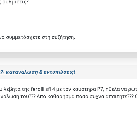
ις ρυθμίσεις?
να συμμετάσχετε στη συζήτηση.
 P7: κατανάλωση & εντυπώσεις!
εβητα της ferolli sfl 4 με τον καυστηρα P7, ηθελα να ρω
ναλωση του??? Απο καθαρησμα ποσο συχνα απαιτητε??? Ο 