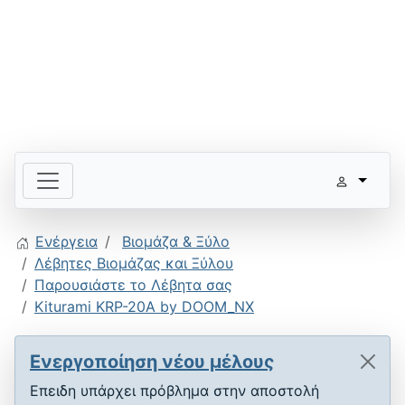
Ενέργεια
Βιομάζα & Ξύλο
Λέβητες Βιομάζας και Ξύλου
Παρουσιάστε το Λέβητα σας
Kiturami KRP-20A by DOOM_NX
Ενεργοποίηση νέου μέλους
Επειδη υπάρχει πρόβλημα στην αποστολή