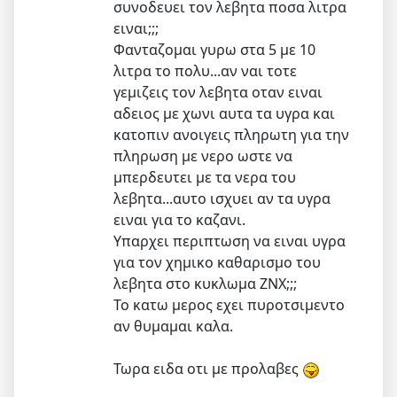
συνοδευει τον λεβητα ποσα λιτρα
ειναι;;;
Φανταζομαι γυρω στα 5 με 10
λιτρα το πολυ...αν ναι τοτε
γεμιζεις τον λεβητα οταν ειναι
αδειος με χωνι αυτα τα υγρα και
κατοπιν ανοιγεις πληρωτη για την
πληρωση με νερο ωστε να
μπερδευτει με τα νερα του
λεβητα...αυτο ισχυει αν τα υγρα
ειναι για το καζανι.
Υπαρχει περιπτωση να ειναι υγρα
για τον χημικο καθαρισμο του
λεβητα στο κυκλωμα ΖΝΧ;;;
Το κατω μερος εχει πυροτσιμεντο
αν θυμαμαι καλα.
Τωρα ειδα οτι με προλαβες