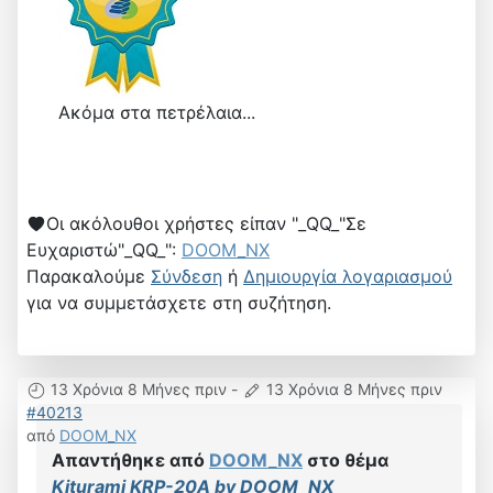
Ακόμα στα πετρέλαια...
Οι ακόλουθοι χρήστες είπαν "_QQ_"Σε
Ευχαριστώ"_QQ_":
DOOM_NX
Παρακαλούμε
Σύνδεση
ή
Δημιουργία λογαριασμού
για να συμμετάσχετε στη συζήτηση.
13 Χρόνια 8 Μήνες πριν
-
13 Χρόνια 8 Μήνες πριν
#40213
από
DOOM_NX
Απαντήθηκε από
DOOM_NX
στο θέμα
Kiturami KRP-20A by DOOM_NX