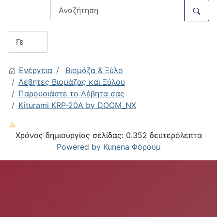
Ενέργεια
Βιομάζα & Ξύλο
Λέβητες Βιομάζας και Ξύλου
Παρουσιάστε το Λέβητα σας
Kiturami KRP-20A by DOOM_NX
Χρόνος δημιουργίας σελίδας: 0.352 δευτερόλεπτα
Powered by
Kunena Φόρουμ