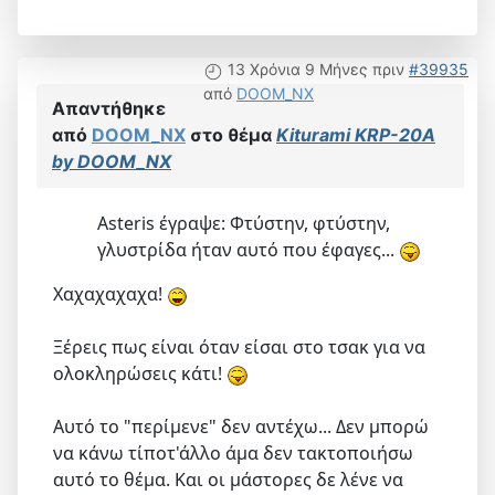
13 Χρόνια 9 Μήνες πριν
#39935
από
DOOM_NX
Απαντήθηκε
από
DOOM_NX
στο θέμα
Kiturami KRP-20A
by DOOM_NX
Asteris έγραψε: Φτύστην, φτύστην,
γλυστρίδα ήταν αυτό που έφαγες...
Χαχαχαχαχα!
Ξέρεις πως είναι όταν είσαι στο τσακ για να
ολοκληρώσεις κάτι!
Αυτό το "περίμενε" δεν αντέχω... Δεν μπορώ
να κάνω τίποτ'άλλο άμα δεν τακτοποιήσω
αυτό το θέμα. Και οι μάστορες δε λένε να