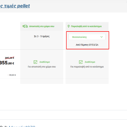
 τιμές pellet