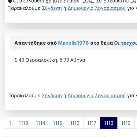
Οι ακόλουθοι χρήστες είπαν "_QQ_"Σε Ευχαριστώ"_Q
Παρακαλούμε
Σύνδεση
ή
Δημιουργία λογαριασμού
για 
Απαντήθηκε από
Manolis1978
στο θέμα
Οι τρέχου
5,49 Θεσσαλονίκη, 6,79 Αθήνα
Παρακαλούμε
Σύνδεση
ή
Δημιουργία λογαριασμού
για 
1
1113
1114
1115
1116
1117
1118
1119