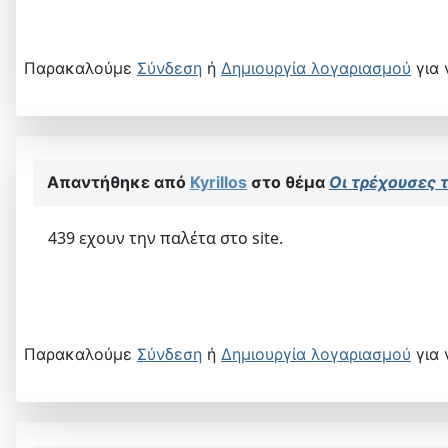
Παρακαλούμε
Σύνδεση
ή
Δημιουργία λογαριασμού
για 
Απαντήθηκε από
Kyrillos
στο θέμα
Οι τρέχουσες τ
439 εχουν την παλέτα στο site.
Παρακαλούμε
Σύνδεση
ή
Δημιουργία λογαριασμού
για 