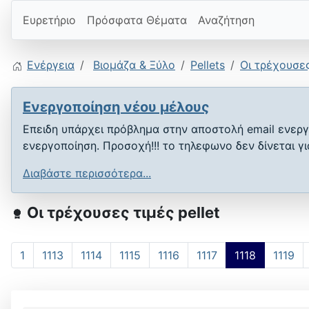
Ευρετήριο
Πρόσφατα Θέματα
Αναζήτηση
Ενέργεια
Βιομάζα & Ξύλο
Pellets
Οι τρέχουσες
Ενεργοποίηση νέου μέλους
Επειδη υπάρχει πρόβλημα στην αποστολή email ενεργ
ενεργοποίηση. Προσοχή!!! το τηλεφωνο δεν δίνεται γ
Διαβάστε περισσότερα...
Οι τρέχουσες τιμές pellet
1
1113
1114
1115
1116
1117
1118
1119