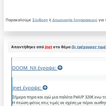
Παρακαλούμε
Σύνδεση
ή
Δημιουργία λογαριασμού
για 
Απαντήθηκε από
jnet
στο θέμα
Οι τρέχουσες τιμές
DOOM_NX έγραψε:
jnet έγραψε:
Σήμερα πηρα και εγώ μια παλέτα PelUP 320€ ενω τ
Η πτώση φέτος στις τιμές σε σχέση με πέρσι αισθη