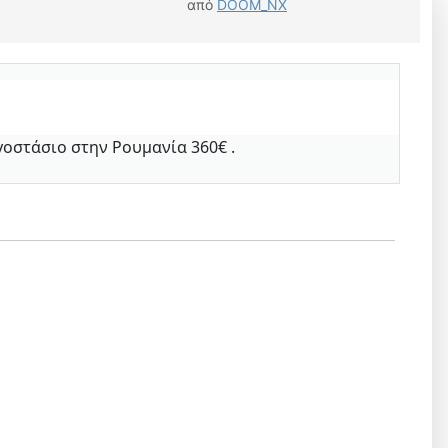
από
DOOM_NX
γοστάσιο στην Ρουμανία 360€ .