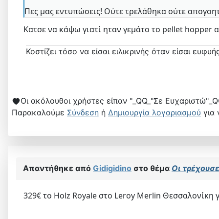
Πες μας εντυπώσεις! Ούτε τρελάθηκα ούτε απογοη
Κατσε να κάψω γιατί ηταν γεμάτο το pellet hopper 
Κοστίζει τόσο να είσαι ειλικρινής όταν είσαι ευφυής
Οι ακόλουθοι χρήστες είπαν "_QQ_"Σε Ευχαριστώ"_Q
Παρακαλούμε
Σύνδεση
ή
Δημιουργία λογαριασμού
για 
Απαντήθηκε από
Gidigidino
στο θέμα
Οι τρέχουσες
329€ το Holz Royale στο Leroy Merlin Θεσσαλονίκη 