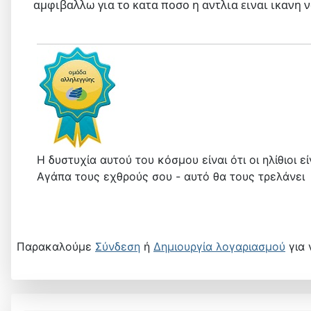
αμφιβαλλω για το κατα ποσο η αντλια ειναι ικανη 
Η δυστυχία αυτού του κόσμου είναι ότι οι ηλίθιοι 
Αγάπα τους εχθρούς σου - αυτό θα τους τρελάνει
Παρακαλούμε
Σύνδεση
ή
Δημιουργία λογαριασμού
για 