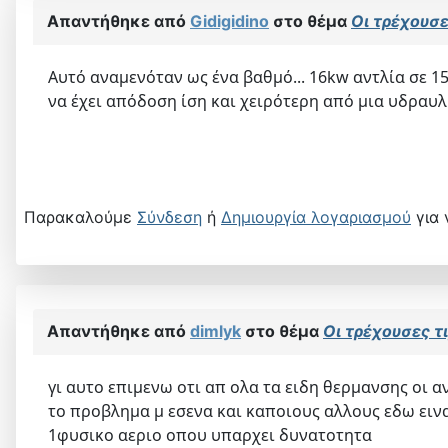
Απαντήθηκε από
Gidigidino
στο θέμα
Οι τρέχουσες
Αυτό αναμενόταν ως ένα βαθμό... 16kw αντλία σε 1
να έχει απόδοση ίση και χειρότερη από μια υδραυλ
Παρακαλούμε
Σύνδεση
ή
Δημιουργία λογαριασμού
για 
Απαντήθηκε από
dimlyk
στο θέμα
Οι τρέχουσες τι
γι αυτο επιμενω οτι απ ολα τα ειδη θερμανσης οι 
το προβλημα μ εσενα και καποιους αλλους εδω ειναι
1φυσικο αεριο οπου υπαρχει δυνατοτητα