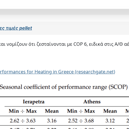
ς τιμές pellet
ι νομίζουν ότι ζεσταίνονται με COP 6, ειδικά στις Α/Θ α
rformances for Heating in Greece (researchgate.net)