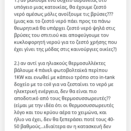
1.) αν βάλουμε ένα δοχείο αδρανείας στο
υπόγειο μιας κατοικίας, θα έχουμε ζεστό
νερό αμέσως μόλις ανοίξουμε τις βρύσες???
(μιας και το ζεστό νερό πάει προς τα πάνω
θεωρητικά θα υπάρχει ζεστό νερό ψηλά στις
βρύσες του σπιτιού και αποφεύγουμε τον
κυκλοφορητή νερού για το ζεστό χρήσης που
έχει γίνει της μόδας στις καινούργιες οικίες?)
2.) αν αντί για ηλιακούς θερμοσυλλέκτες
βάλουμε 4 πάνελ φωτοβολταϊκά περίπου
1KW και ενωθεί με κάποιο τρόπο στο in-tank
δοχείο με το coil για να ζεσταίνει το νερό με
ηλεκτρική ενέργεια, δεν θα είναι πιο
αποδοτικό από τους θερμοσυσσωρευτές??
(είμαι με την ιδέα ότι οι θερμοσυσσωρευτές
λόγο και του κρύου αέρα το χειμώνα, και
ήλιο να έχει, δεν θα ξεπεράσει ποτέ τους 40-
50 βαθμούς...ιδιαίτερα αν η κατασκευή δεν