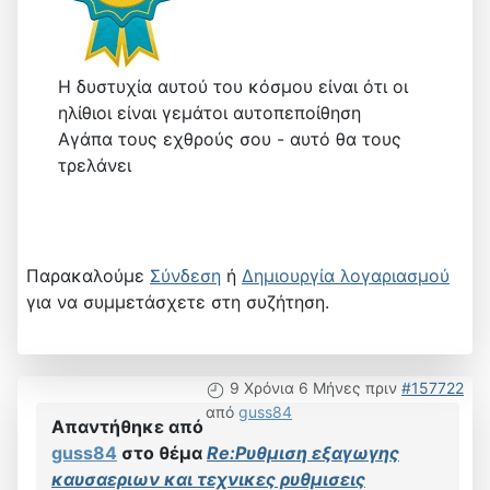
Η δυστυχία αυτού του κόσμου είναι ότι οι
ηλίθιοι είναι γεμάτοι αυτοπεποίθηση
Αγάπα τους εχθρούς σου - αυτό θα τους
τρελάνει
Παρακαλούμε
Σύνδεση
ή
Δημιουργία λογαριασμού
για να συμμετάσχετε στη συζήτηση.
9 Χρόνια 6 Μήνες πριν
#157722
από
guss84
Απαντήθηκε από
guss84
στο θέμα
Re:Ρυθμιση εξαγωγης
καυσαεριων και τεχνικες ρυθμισεις