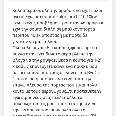
Καλησπερα σε ολη την ομαδα κ να εχετε ολοι
υγεια! Εχω μια σομπα kalor lara12 10,10kw
εχω το εξης προβλημα ειμαι στον 4ο οροφο κ
εχω την σομπα διπλα σε μπαλκονοπορτα
περιπου 40 εκ αποσταση με πορτα δε
γινοταν να μπει αλλου...
Ολα καλα μεχρι εδω,καποιες φορες αρκετα
συχνα οταν εχει δυνατο αερα βλεπω την
φλογα να την ρουφαει μεσα η κουπα για 1-2"
κ καθως επανερχετε κανει ενα πουφ κ μου
πεταει καπνο απο τους σωληνες που βγαζει
ζεστο αερα η μπορει κ να ειναι απο την
επανω πλευρα της πορτας που ειναι πολυ
κοντα με τους αεραγωγους...τι προτεινετε???
Εγω ειμαι νεος στις πελλετ αλλα το
παλευω,καποιος μου ειπε να αυξησω λιγο
την ενταση καυσαεριων αλλα ολα τα