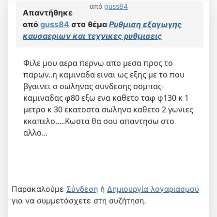
από
guss84
Απαντήθηκε
από
guss84
στο θέμα
Ρυθμιση εξαγωγης
καυσαεριων και τεχνικες ρυθμισεις
Φιλε μου αερα περνω απο μεσα προς το
παρων..η καμιναδα ειναι ως εξης με το που
βγαινει ο σωληνας συνδεσης σομπας-
καμιναδας φ80 εξω ενα καθετο ταφ φ130 κ 1
μετρο κ 30 εκατοστα σωληνα καθετο 2 γωνιες
κκαπελο.....Κωστα θα σου απαντησω στο
αλλο...
Παρακαλούμε
Σύνδεση
ή
Δημιουργία λογαριασμού
για να συμμετάσχετε στη συζήτηση.