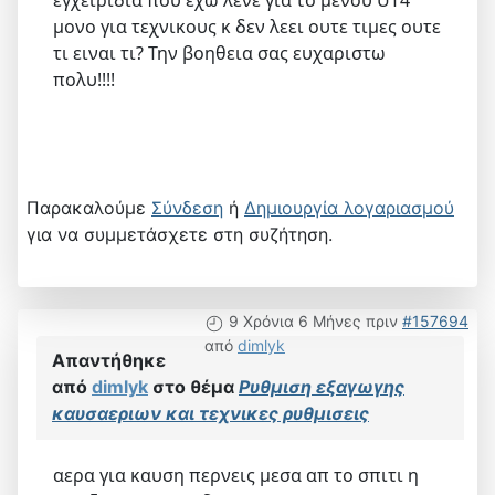
εγχειριδια που εχω λενε για το μενου UT4
μονο για τεχνικους κ δεν λεει ουτε τιμες ουτε
τι ειναι τι? Την βοηθεια σας ευχαριστω
πολυ!!!!
Παρακαλούμε
Σύνδεση
ή
Δημιουργία λογαριασμού
για να συμμετάσχετε στη συζήτηση.
9 Χρόνια 6 Μήνες πριν
#157694
από
dimlyk
Απαντήθηκε
από
dimlyk
στο θέμα
Ρυθμιση εξαγωγης
καυσαεριων και τεχνικες ρυθμισεις
αερα για καυση περνεις μεσα απ το σπιτι η