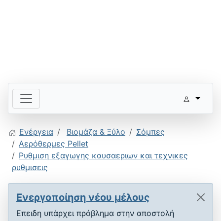
Ενέργεια
Βιομάζα & Ξύλο
Σόμπες
Αερόθερμες Pellet
Ρυθμιση εξαγωγης καυσαεριων και τεχνικες
ρυθμισεις
Ενεργοποίηση νέου μέλους
Επειδη υπάρχει πρόβλημα στην αποστολή