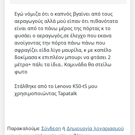
Εγώ νόμιζα ότι ο καπνός βγαίνει από τους
αεραγωγούς αλλά μού είπαν ότι πιθανότατα
είναι από το πάνω μέρος της πόρτας κ το
φυσάει ο αεραγωγός,σε έλεγχο που εκανα
ανοίγοντας την πόρτα πάνω πάνω που
σφραγίζει είδα λίγο μαυρίλα, κ με καπέλο
δοκίμασα κ επιπλέον μπουρι να φτάσει 2
μέτρα+ πάλι τα ίδια.. Καμινάδα θα στείλω
φωτο
Στάλθηκε από το Lenovo K50-t5 μου
χρησιμοποιώντας Tapatalk
Παρακαλούμε
Σύνδεση
ή
Δημιουργία λογαριασμού