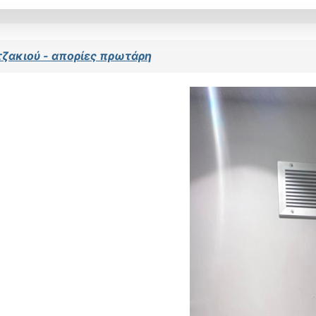
ζακιού - απορίες πρωτάρη