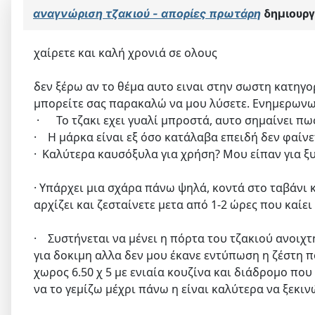
αναγνώριση τζακιού - απορίες πρωτάρη
δημιουρ
χαίρετε και καλή χρονιά σε ολους
δεν ξέρω αν το θέμα αυτο ειναι στην σωστη κατηγο
μπορείτε σας παρακαλώ να μου λύσετε. Ενημερωνω 
· Το τζακι εχει γυαλί μπροστά, αυτο σημαίνει πως
· Η μάρκα είναι εξ όσο κατάλαβα επειδή δεν φαίνε
· Καλύτερα καυσόξυλα για χρήση? Μου είπαν για ξυ
· Υπάρχει μια σχάρα πάνω ψηλά, κοντά στο ταβάνι 
αρχίζει και ζεσταίνετε μετα από 1-2 ώρες που καίε
· Συστήνεται να μένει η πόρτα του τζακιού ανοιχτ
για δοκιμη αλλα δεν μου έκανε εντύπωση η ζέστη π
χωρος 6.50 χ 5 με ενιαία κουζίνα και διάδρομο π
να το γεμίζω μέχρι πάνω η είναι καλύτερα να ξεκιν