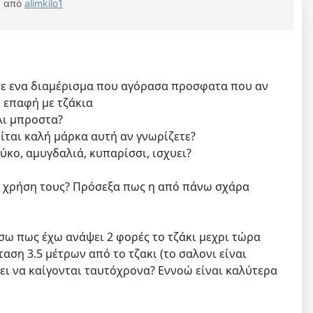
από
alimkilo1
ε σε ενα διαμέρισμα που αγόρασα προσφατα που αν
 επαφή με τζάκια
λι μπροστα?
ρείται καλή μάρκα αυτή αν γνωρίζετε?
ύκο, αμυγδαλιά, κυπαρίσσι, ισχυει?
 η χρήση τους? Πρόσεξα πως η από πάνω σχάρα
σω πως έχω ανάψει 2 φορές το τζάκι μεχρι τώρα
ση 3.5 μέτρων από το τζακι (το σαλονι είναι
ει να καίγονται ταυτόχρονα? Εννοώ είναι καλύτερα