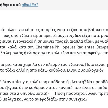
γήθηκε από
alimkilo1
ρία αλλα εχω κάποιες απορίες για το τζάκι που βρίσκετ
πως από τζάκια είμαι αρκετά άσχετος, δεν είχα ποτέ μου
 ειναι ενεργειακό ή σημαινει πως είναιαπλά τζακι με γυα
ται καλά, κάτι σαν Cheminee PhilippeLes Radiantes, θεω
λα λεμονιάς ή ελιάς σαν τα καλυτέρα και να αποφεύγω πε
και μια κάτω χαμηλά στο πλευρό του τζακιού. Ποια είναι
ι το τζάκι αλλά η από κάτω καθόλου. Είναι φυσιολογικό?
ή όταν καίει για καλύτερη απόδοση ή κλειστή? Να προσθέ
ου έβγαλε όταν καθόμουν στον καναπέ που είναι σε απόστα
ου πάει στα 2 υπνοδωμάτια) · Πόση ποσότητα ξύλων πρέπ
ώ με λίγα και να το ανεφοδιάζω στην συνέχεια?