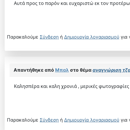
Αυτά προς το παρόν και ευχαριστώ εκ τον προτέρ
Παρακαλούμε
Σύνδεση
ή
Δημιουργία λογαριασμού
για 
Απαντήθηκε από
Μπαλ
στο θέμα
αναγνώριση τζα
Καλησπέρα και καλη χρονιά , μερικές φωτογραφίες
Παρακαλούμε
Σύνδεση
ή
Δημιουργία λογαριασμού
για 