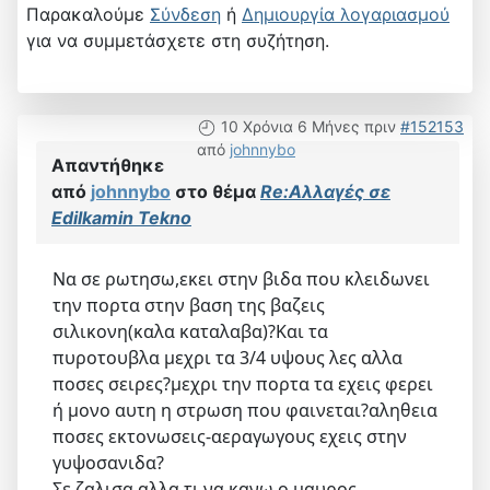
Παρακαλούμε
Σύνδεση
ή
Δημιουργία λογαριασμού
για να συμμετάσχετε στη συζήτηση.
10 Χρόνια 6 Μήνες πριν
#152153
από
johnnybo
Απαντήθηκε
από
johnnybo
στο θέμα
Re:Αλλαγές σε
Edilkamin Tekno
Να σε ρωτησω,εκει στην βιδα που κλειδωνει
την πορτα στην βαση της βαζεις
σιλικονη(καλα καταλαβα)?Και τα
πυροτουβλα μεχρι τα 3/4 υψους λες αλλα
ποσες σειρες?μεχρι την πορτα τα εχεις φερει
ή μονο αυτη η στρωση που φαινεται?αληθεια
ποσες εκτονωσεις-αεραγωγους εχεις στην
γυψοσανιδα?
Σε ζαλισα αλλα τι να κανω ο μαυρος