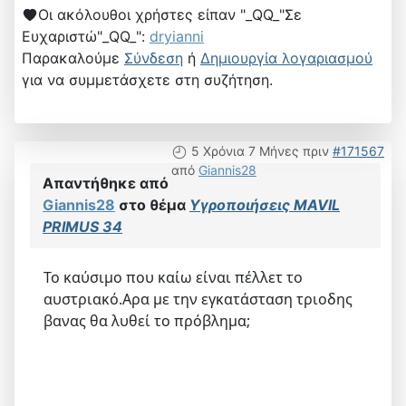
Οι ακόλουθοι χρήστες είπαν "_QQ_"Σε
Ευχαριστώ"_QQ_":
dryianni
Παρακαλούμε
Σύνδεση
ή
Δημιουργία λογαριασμού
για να συμμετάσχετε στη συζήτηση.
5 Χρόνια 7 Μήνες πριν
#171567
από
Giannis28
Απαντήθηκε από
Giannis28
στο θέμα
Υγροποιήσεις MAVIL
PRIMUS 34
Το καύσιμο που καίω είναι πέλλετ το
αυστριακό.Αρα με την εγκατάσταση τριοδης
βανας θα λυθεί το πρόβλημα;