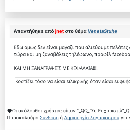
Απαντήθηκε από
jnet
στο θέμα
VenetaStuhe
Εδω ομως δεν είναι μαγαζι που αλιεύουμε πελάτες
τώρα και μη ξαναβάλεις τηλέφωνο, προφίλ facebook
ΚΑΙ ΜΗ ΞΑΝΑΓΡΑΨΕΙΣ ΜΕ ΚΕΦΑΛΑΙΑ!!!!
Κοστίζει τόσο να είσαι ειλικρινής όταν είσαι ευφυής
Οι ακόλουθοι χρήστες είπαν "_QQ_"Σε Ευχαριστώ"_Q
Παρακαλούμε
Σύνδεση
ή
Δημιουργία λογαριασμού
για 