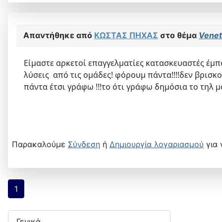
Απαντήθηκε από
ΚΩΣΤΑΣ ΠΗΧΑΣ
στο θέμα
Venet
Είμαστε αρκετοί επαγγελματίες κατασκευαστές έμπ
λύσεις από τις ομάδες! φόρουμ πάντα!!!!δεν βρισκ
πάντα έτσι γράφω !!!το ότι γράφω δημόσια το τηλ μ
Παρακαλούμε
Σύνδεση
ή
Δημιουργία λογαριασμού
για 
1