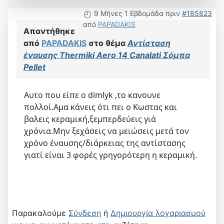
9 Μήνες 1 Εβδομάδα πριν
#185823
από
PAPADAKIS
Απαντήθηκε
από
PAPADAKIS
στο θέμα
Αντίσταση
έναυσης Thermiki Aero 14 Canalati Σόμπα
Pellet
Αυτο που είπε ο dimlyk ,το κανουνε
πολλοί.Αμα κάνεις ότι πει ο Κωστας και
βαλεις κεραμική,ξεμπερδεύεις γιά
χρόνια.Μην ξεχάσεις να μειώσεις μετά τον
χρόνο έναυσης/διάρκειας της αντίστασης
γιατί είναι 3 φορές γρηγορότερη η κεραμική.
Παρακαλούμε
Σύνδεση
ή
Δημιουργία λογαριασμού