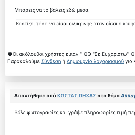
Μπορεις να το βαλεις εδώ μεσα.
Κοστίζει τόσο να είσαι ειλικρινής όταν είσαι ευφυής
Οι ακόλουθοι χρήστες είπαν "_QQ_"Σε Ευχαριστώ"_Q
Παρακαλούμε
Σύνδεση
ή
Δημιουργία λογαριασμού
για 
Απαντήθηκε από
ΚΩΣΤΑΣ ΠΗΧΑΣ
στο θέμα
Αλλα
Βάλε φωτογραφίες και γράψε πληροφορίες τιμή περι