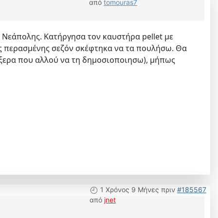
από
tomouras7
 Νεάπολης. Κατήργησα τον καυστήρα pellet με
της περασμένης σεζόν σκέφτηκα να τα πουλήσω. Θα
ήξερα που αλλού να τη δημοσιοποιησω), μήπως
1 Χρόνος 9 Μήνες πριν
#185567
από
jnet