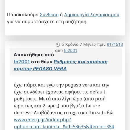
Παρακαλούμε
Σύνδεση
ή
Δημιουργία λογαριασμού
για να συμμετάσχετε στη συζήτηση.
5 Χρόνια 7 Μήνες πριν
#171513
από
fn2001
Απαντήθηκε από
fn2001
στο θέμα
Ρυθμισεις και αποδοση
σομπας PEGASO VERA
έχω πάρει και εγώ την pegaso vera και την
έχω συνδέσει έχοντας αφήσει τις default
ρυθμίσεις. Μετά απο λίγη ώρα (απο μισή
ώρα έως και 2 ωρες) μου βγάζει failure
depress. Διαβάζοντας το σχετικό thread εδώ
www.energ.gr/index.php?
option=com_kunena...&id=58635&Itemid=384