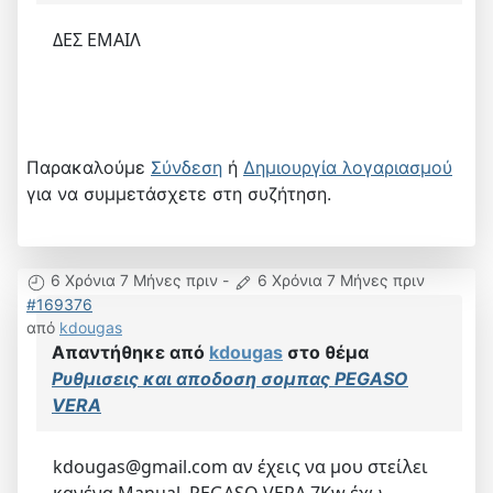
ΔΕΣ ΕΜΑΙΛ
Παρακαλούμε
Σύνδεση
ή
Δημιουργία λογαριασμού
για να συμμετάσχετε στη συζήτηση.
6 Χρόνια 7 Μήνες πριν
-
6 Χρόνια 7 Μήνες πριν
#169376
από
kdougas
Απαντήθηκε από
kdougas
στο θέμα
Ρυθμισεις και αποδοση σομπας PEGASO
VERA
kdougas@gmail.com αν έχεις να μου στείλει
κανένα Manual. PEGASO VERA 7Kw έχω.