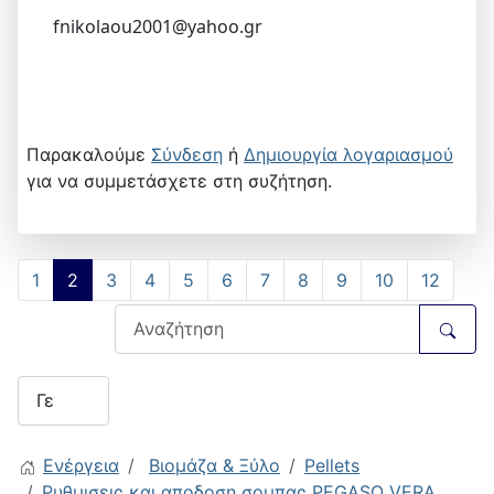
fnikolaou2001@yahoo.gr
Παρακαλούμε
Σύνδεση
ή
Δημιουργία λογαριασμού
για να συμμετάσχετε στη συζήτηση.
1
2
3
4
5
6
7
8
9
10
12
Ενέργεια
Βιομάζα & Ξύλο
Pellets
Ρυθμισεις και αποδοση σομπας PEGASO VERA