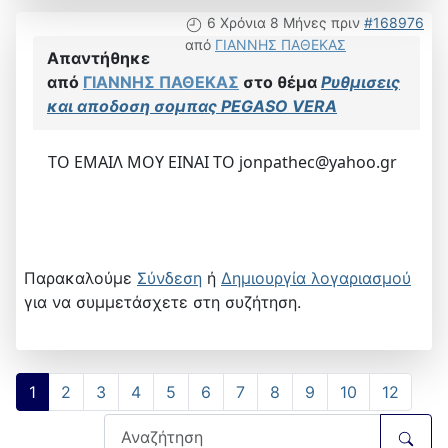
6 Χρόνια 8 Μήνες πριν
#168976
από
ΓΙΑΝΝΗΣ ΠΑΘΕΚΑΣ
Απαντήθηκε
από
ΓΙΑΝΝΗΣ ΠΑΘΕΚΑΣ
στο θέμα
Ρυθμισεις
και αποδοση σομπας PEGASO VERA
ΤΟ ΕΜΑΙΛ ΜΟΥ ΕΙΝΑΙ TO jonpathec@yahoo.gr
Παρακαλούμε
Σύνδεση
ή
Δημιουργία λογαριασμού
για να συμμετάσχετε στη συζήτηση.
1
2
3
4
5
6
7
8
9
10
12