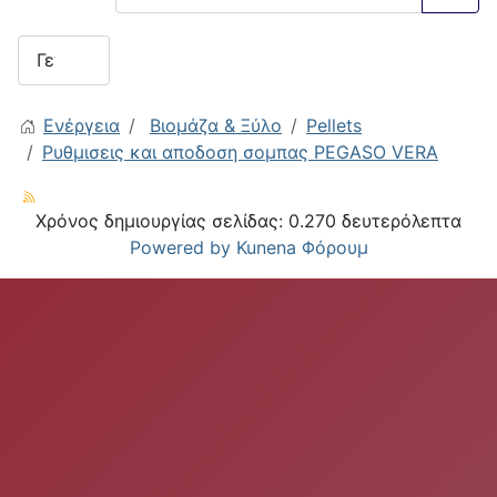
Ενέργεια
Βιομάζα & Ξύλο
Pellets
Ρυθμισεις και αποδοση σομπας PEGASO VERA
Χρόνος δημιουργίας σελίδας: 0.270 δευτερόλεπτα
Powered by
Kunena Φόρουμ