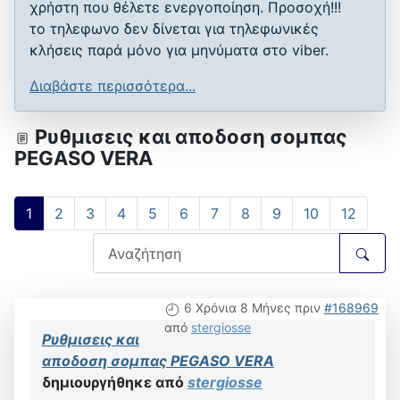
χρήστη που θέλετε ενεργοποίηση. Προσοχή!!!
το τηλεφωνο δεν δίνεται για τηλεφωνικές
κλήσεις παρά μόνο για μηνύματα στο viber.
Διαβάστε περισσότερα...
Ρυθμισεις και αποδοση σομπας
PEGASO VERA
1
2
3
4
5
6
7
8
9
10
12
6 Χρόνια 8 Μήνες πριν
#168969
από
stergiosse
Ρυθμισεις και
αποδοση σομπας PEGASO VERA
δημιουργήθηκε από
stergiosse