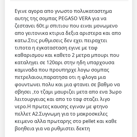
Εγινε αγορα απο γνωστο πολυκαταστημα
αυτης της σομπας PEGASO VERA για να
ζεστανει 60τ.μ σπιτιου που ειναι μονωμενο
απο γειτονικα κτιρια δεξια αριστερα και απο
κατω.Στις ρυθμισεις δεν εχει πειραχτει
τιποτα η εγκατασταση εγινε με ταφ
καθαρισμου και καθετο 2 μετρα μπουρι που
καταληγει σε 120αρι στην ηδη υπαρχουσα
καμιναδα που προυπηρχε λογω σομπας
πετρελαιου,παρατησα οτι η φλογα μια
φουντωνει πολυ και μια φτανει σε βαθμο να
σβησει ,το τζαμι μαυριζει μετα απο ενα 3ωρο
λειτουργειας και απο το ταφ σταζει λιγο
νερο.Η πρωτες καυσης εγιναν με φτηνο
πελλετ Α2.Συγνωμη για το μακροσκελες
κειμενο αλλα πρωταρης στο pellet και καθε
βοηθεια για να ρυθμιστει δεκτη