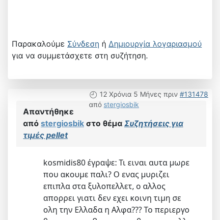
Παρακαλούμε
Σύνδεση
ή
Δημιουργία λογαριασμού
για να συμμετάσχετε στη συζήτηση.
12 Χρόνια 5 Μήνες πριν
#131478
από
stergiosbik
Απαντήθηκε
από
stergiosbik
στο θέμα
Συζητήσεις για
τιμές pellet
kosmidis80 έγραψε: Τι ειναι αυτα μωρε
που ακουμε παλι? Ο ενας μυριζει
επιπλα στα ξυλοπελλετ, ο αλλος
απορρει γιατι δεν εχει κοινη τιμη σε
ολη την Ελλαδα η Αλφα??? Το περιεργο