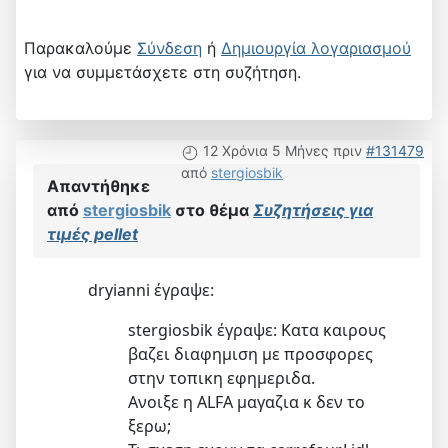
Παρακαλούμε
Σύνδεση
ή
Δημιουργία λογαριασμού
για να συμμετάσχετε στη συζήτηση.
12 Χρόνια 5 Μήνες πριν
#131479
από
stergiosbik
Απαντήθηκε
από
stergiosbik
στο θέμα
Συζητήσεις για
τιμές pellet
dryianni έγραψε:
stergiosbik έγραψε: Κατα καιρους
βαζει διαφημιση με προσφορες
στην τοπικη εφημεριδα.
Aνοιξε η ΑLFA μαγαζια κ δεν το
ξερω;