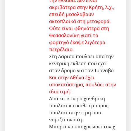
την Ελλάδα. Δεν είναι
ακριβότερα στην Κρήτη, λ.χ.,
επειδή μεσολαβούν
ακτοπλοϊκά στη μεταφορά.
Ούτε είναι φθηνότερα στη
Θεσσαλονίκη γιατί το
φορτηγό έκαψε λιγότερο
πετρέλαιο.
Στη Λαρισα πουλαει απο την
κεντρικη εκθεση που εχει
στον δρομο για τον Τυρναβο.
Και στην Αθήνα έχει
υποκατάστημα, πουλάει στην
ίδια τιμή;
Απο κει κ περα χονδρικη
πουλαει κ ο καθε εμπορος
πουλαει στην τιμη που
νομιζει σωστη.
Μπορει να υποχρεωσει τον χ