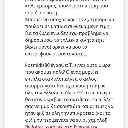
καθε εμπορος πουλαει στην τιμη που
νομιζει σωστη.
Μπορει να υποχρεωσει τον χ εμπορο να
πουλαει σε καποια συγκεκριμενη τιμη;
Για τα ξυλα εγω δεν εχω προβλημα να
δημοσιευσω το τηλ.(ενα κινητο εχει
βαλει μονο) αρκει να μου το
επιτρεψουν οι συντονιστες.
kosmidis80 έγραψε: Τι ειναι αυτα μωρε
που ακουμε παλι? Ο ενας μυριζει
επιπλα στα ξυλοπελλετ, ο αλλος
απορρει γιατι δεν εχει κοινη τιμη σε
ολη την Ελλαδα η Αλφα??? Το περιεργο
θα ηταν ακριβως το αντιθετο, το πελλετ
σας να μυριζε σκουπιδια και οι τιμες να
ηταν φιξ σε ολη την επικρατεια (και το
φιξ μην περιμενατε να ειναι χαμηλο!)
Βεβαίως, ο καφές στο Everest της