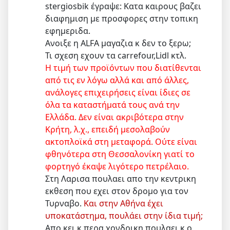
stergiosbik έγραψε: Κατα καιρους βαζει
διαφημιση με προσφορες στην τοπικη
εφημεριδα.
Aνοιξε η ΑLFA μαγαζια κ δεν το ξερω;
Τι σχεση εχουν τα carrefour,Lidl κτλ.
Η τιμή των προϊόντων που διατίθενται
από τις εν λόγω αλλά και από άλλες,
ανάλογες επιχειρήσεις είναι ίδιες σε
όλα τα καταστήματά τους ανά την
Ελλάδα. Δεν είναι ακριβότερα στην
Κρήτη, λ.χ., επειδή μεσολαβούν
ακτοπλοϊκά στη μεταφορά. Ούτε είναι
φθηνότερα στη Θεσσαλονίκη γιατί το
φορτηγό έκαψε λιγότερο πετρέλαιο.
Στη Λαρισα πουλαει απο την κεντρικη
εκθεση που εχει στον δρομο για τον
Τυρναβο.
Και στην Αθήνα έχει
υποκατάστημα, πουλάει στην ίδια τιμή;
Απο κει κ περα χονδρικη πουλαει κ ο