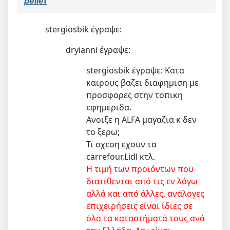
pellet
stergiosbik έγραψε:
dryianni έγραψε:
stergiosbik έγραψε: Κατα
καιρους βαζει διαφημιση με
προσφορες στην τοπικη
εφημεριδα.
Aνοιξε η ΑLFA μαγαζια κ δεν
το ξερω;
Τι σχεση εχουν τα
carrefour,Lidl κτλ.
Η τιμή των προϊόντων που
διατίθενται από τις εν λόγω
αλλά και από άλλες, ανάλογες
επιχειρήσεις είναι ίδιες σε
όλα τα καταστήματά τους ανά