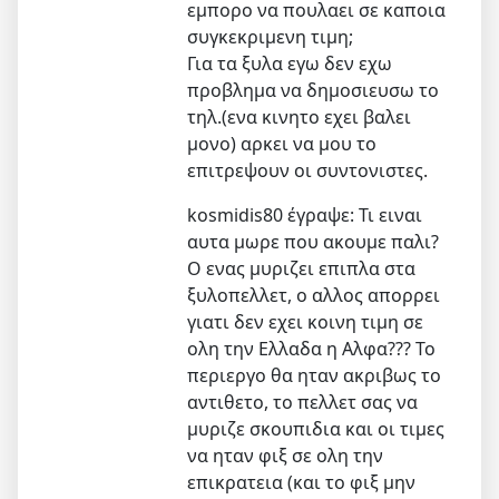
εμπορο να πουλαει σε καποια
συγκεκριμενη τιμη;
Για τα ξυλα εγω δεν εχω
προβλημα να δημοσιευσω το
τηλ.(ενα κινητο εχει βαλει
μονο) αρκει να μου το
επιτρεψουν οι συντονιστες.
kosmidis80 έγραψε: Τι ειναι
αυτα μωρε που ακουμε παλι?
Ο ενας μυριζει επιπλα στα
ξυλοπελλετ, ο αλλος απορρει
γιατι δεν εχει κοινη τιμη σε
ολη την Ελλαδα η Αλφα??? Το
περιεργο θα ηταν ακριβως το
αντιθετο, το πελλετ σας να
μυριζε σκουπιδια και οι τιμες
να ηταν φιξ σε ολη την
επικρατεια (και το φιξ μην