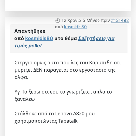
12 Χρόνια 5 Μήνες πριν
#131492
από
kosmidis80
Απαντήθηκε
από
kosmidis80
στο θέμα
Συζητήσεις για
τιμές pellet
Στεργιο ομως αυτο που λες του Καρυπιδη οτι
μυριζει ΔΕΝ παραγεται στο εργοστασιο της
αλφα.
Υγ. Το ξερω οτι εσυ το γνωριζεις , απλα το
ξαναλεω
Στάλθηκε από το Lenovo A820 μου
χρησιμοποιώντας Tapatalk