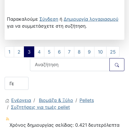
Παρακαλούμε
Σύνδεση
ή
Δημιουργία λογαριασμού
για να συμμετάσχετε στη συζήτηση.
1
2
3
4
5
6
7
8
9
10
25
Ενέργεια
Βιομάζα & Ξύλο
Pellets
Συζητήσεις για τιμές pellet
Χρόνος δημιουργίας σελίδας: 0.421 δευτερόλεπτα