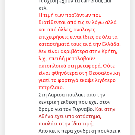
Τι σχεση εχουν τα carrefour,Lidl
κτλ.
Η τιμή των προϊόντων που
διατίθενται από τις εν λόγω αλλά
και από άλλες, ανάλογες
επιχειρήσεις είναι ίδιες σε όλα τα
καταστήματά τους ανά την Ελλάδα.
Δεν είναι ακριβότερα στην Κρήτη,
λ.χ., επειδή μεσολαβούν
ακτοπλοϊκά στη μεταφορά. Ούτε
είναι φθηνότερα στη Θεσσαλονίκη
γιατί το φορτηγό έκαψε λιγότερο
πετρέλαιο.
Στη Λαρισα πουλαει απο την
κεντρικη εκθεση που εχει στον
δρομο για τον Τυρναβο.
Και στην
Αθήνα έχει υποκατάστημα,
πουλάει στην ίδια τιμή;
Απο κει κ περα χονδρικη πουλαει κ