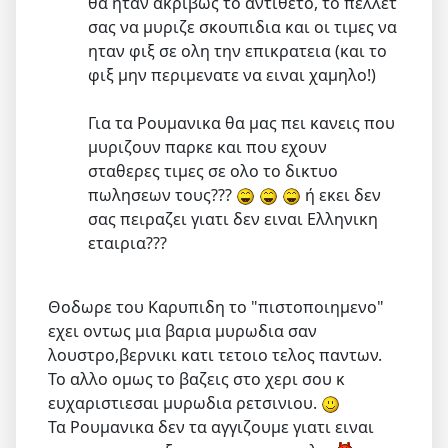
θα ηταν ακριβως το αντιθετο, το πελλετ
σας να μυριζε σκουπιδια και οι τιμες να
ηταν φιξ σε ολη την επικρατεια (και το
φιξ μην περιμενατε να ειναι χαμηλο!)
Για τα Ρουμανικα θα μας πει κανεις που
μυριζουν παρκε και που εχουν
σταθερες τιμες σε ολο το δικτυο
πωλησεων τους???
ή εκει δεν
σας πειραζει γιατι δεν ειναι Ελληνικη
εταιρια???
Θοδωρε του Καρυπιδη το "πιστοποιημενο"
εχει οντως μια βαρια μυρωδια σαν
λουστρο,βερνικι κατι τετοιο τελος παντων.
Το αλλο ομως το βαζεις στο χερι σου κ
ευχαριστιεσαι μυρωδια ρετσινιου.
Τα Ρουμανικα δεν τα αγγιζουμε γιατι ειναι