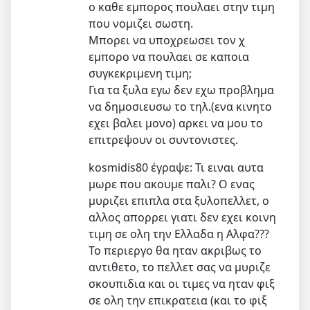
ο καθε εμπορος πουλαει στην τιμη
που νομιζει σωστη.
Μπορει να υποχρεωσει τον χ
εμπορο να πουλαει σε καποια
συγκεκριμενη τιμη;
Για τα ξυλα εγω δεν εχω προβλημα
να δημοσιευσω το τηλ.(ενα κινητο
εχει βαλει μονο) αρκει να μου το
επιτρεψουν οι συντονιστες.
kosmidis80 έγραψε: Τι ειναι αυτα
μωρε που ακουμε παλι? Ο ενας
μυριζει επιπλα στα ξυλοπελλετ, ο
αλλος απορρει γιατι δεν εχει κοινη
τιμη σε ολη την Ελλαδα η Αλφα???
Το περιεργο θα ηταν ακριβως το
αντιθετο, το πελλετ σας να μυριζε
σκουπιδια και οι τιμες να ηταν φιξ
σε ολη την επικρατεια (και το φιξ