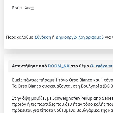
Εσύ τι λες;;;
Παρακαλούμε
Σύνδεση
ή
Δημιουργία λογαριασμού
για 
Απαντήθηκε από
DOOM_NX
στο θέμα
Οι τρέχουσε
Εμείς πάντως πήραμε 1 τόνο Orso Bianco και 1 τόνο
Τα Orso Bianco συσκευάζονται στη Βουλγαρία (BG
Στην όψη μοιάζει με Schweighofer/Pellup από Sebes
προϊόν ή τις παρτίδες που δεν ήταν τόσο καλής ποι
πρόκειται για τίποτα νοθευμένα Βουλγάρικα της κα