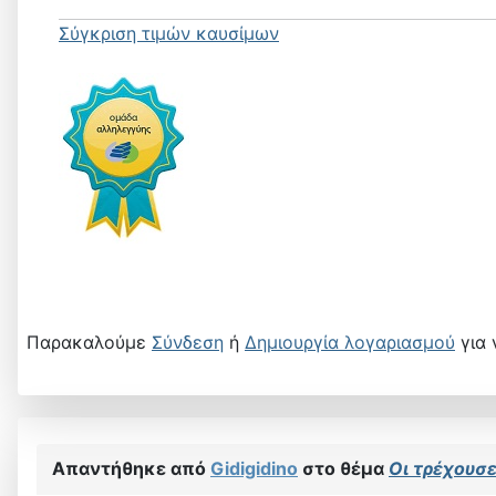
Σύγκριση τιμών καυσίμων
Παρακαλούμε
Σύνδεση
ή
Δημιουργία λογαριασμού
για 
Απαντήθηκε από
Gidigidino
στο θέμα
Οι τρέχουσες