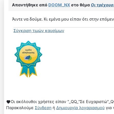
Απαντήθηκε από
DOOM_NX
στο θέμα
Οι τρέχουσε
Άιντε να δούμε. Κι εμένα μου είπαν ότι στην επόμε
Σύγκριση τιμών καυσίμων
Οι ακόλουθοι χρήστες είπαν "_QQ_"Σε Ευχαριστώ"_Q
Παρακαλούμε
Σύνδεση
ή
Δημιουργία λογαριασμού
για 