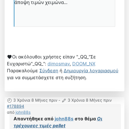
άποψη τιμών χειμώνα...
Οι ακόλουθοι χρήστες είπαν "_QQ_"Σε
Ευχαριστώ"_QQ_":
dimosmav
,
DOOM_NX
Παρακαλούμε
Σύνδεση
ή
Δημιουργία λογαριασμού
για να συμμετάσχετε στη συζήτηση.
3 Χρόνια 8 Μήνες πριν
-
3 Χρόνια 8 Μήνες πριν
#178894
από
john88s
Απαντήθηκε από
john88s
στο θέμα
Οι
τρέχουσες τιμές pellet