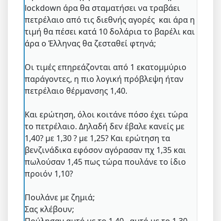
lockdown άρα θα σταματήσει να τραβάει
πετρέλαιο από τις διεθνής αγορές και άρα η
τιμή θα πέσει κατά 10 δολάρια το βαρέλι και
άρα ο Έλληνας θα ζεσταθεί φτηνά;
Οι τιμές επηρεάζονται από 1 εκατομμύριο
παράγοντες, η πιο λογική πρόβλεψη ήταν
πετρέλαιο θέρμανσης 1,40.
Και ερώτηση, όλοι κοιτάνε πόσο έχει τώρα
το πετρέλαιο. Δηλαδή δεν έβαλε κανείς με
1,40? με 1,30 ? με 1,25? Και ερώτηση τα
βενζινάδικα εφόσον αγόρασαν πχ 1,35 και
πωλούσαν 1,45 πως τώρα πουλάνε το ίδιο
προιόν 1,10?
Πουλάνε με ζημιά;
Σας κλέβουν;
Πούλησαν αυτό με το 1,40 , αυτό με το 1,30