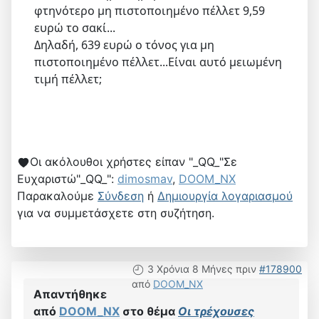
φτηνότερο μη πιστοποιημένο πέλλετ 9,59
ευρώ το σακί...
Δηλαδή, 639 ευρώ ο τόνος για μη
πιστοποιημένο πέλλετ...Είναι αυτό μειωμένη
τιμή πέλλετ;
Οι ακόλουθοι χρήστες είπαν "_QQ_"Σε
Ευχαριστώ"_QQ_":
dimosmav
,
DOOM_NX
Παρακαλούμε
Σύνδεση
ή
Δημιουργία λογαριασμού
για να συμμετάσχετε στη συζήτηση.
3 Χρόνια 8 Μήνες πριν
#178900
από
DOOM_NX
Απαντήθηκε
από
DOOM_NX
στο θέμα
Οι τρέχουσες