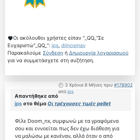
Οι ακόλουθοι χρήστες είπαν "_QQ_"Σε
Ευχαριστώ"_QQ_":
jps
,
dimosmav
Παρακαλούμε
Σύνδεση
ή
Δημιουργία λογαριασμού
για να συμμετάσχετε στη συζήτηση.
3 Χρόνια 8 Μήνες πριν
#178902
από
jps
Απαντήθηκε από
jps
στο θέμα
Οι τρέχουσες τιμές pellet
Φίλε Doom_nx, συμφωνώ με τα γραφόμενα
σου και εννοείται πως δεν έχω διάθεση για
να μαλώσω με κανέναν, αλλά όταν ο από