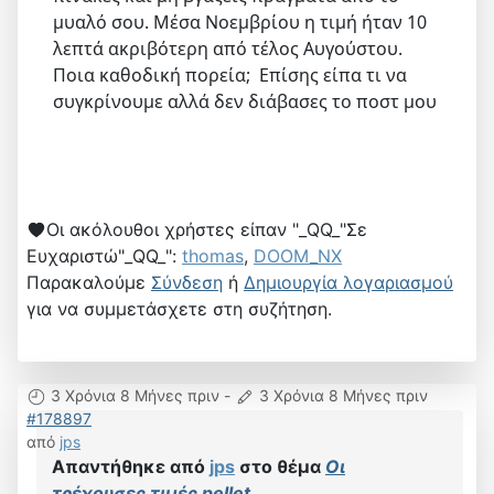
μυαλό σου. Μέσα Νοεμβρίου η τιμή ήταν 10
λεπτά ακριβότερη από τέλος Αυγούστου.
Ποια καθοδική πορεία; Επίσης είπα τι να
συγκρίνουμε αλλά δεν διάβασες το ποστ μου
Οι ακόλουθοι χρήστες είπαν "_QQ_"Σε
Ευχαριστώ"_QQ_":
thomas
,
DOOM_NX
Παρακαλούμε
Σύνδεση
ή
Δημιουργία λογαριασμού
για να συμμετάσχετε στη συζήτηση.
3 Χρόνια 8 Μήνες πριν
-
3 Χρόνια 8 Μήνες πριν
#178897
από
jps
Απαντήθηκε από
jps
στο θέμα
Οι
τρέχουσες τιμές pellet