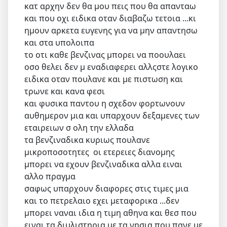
κατ αρχην δεν θα μου πεις που θα απανταω
και που οχι ειδικα οταν διαβαζω τετοια ...κι
ημουν αρκετα ευγενης για να μην απαντησω
και στα υπολοιπα
το οτι καθε βενζινας μπορει να ποουλαει
οσο θελει δεν μ εναδιαφερει αλλςστε λογικο
ειδικα οταν πουλανε και με πιστωση και
τρωνε και κανα φεσι
και φυσικα παντου η σχεδον φορτωνουν
αυθημερον μια και υπαρχουν δεξαμενες των
εταιρειων σ ολη την ελλαδα
τα βενζιναδικα κυριως πουλανε
μικροποσοτητες οι ετερειες διανομης
μπορει να εχουν βενζιναδικα αλλα ειναι
αλλο πραγμα
σαφως υπαρχουν διαφορες στις τιμες μια
και το πετρελαιο εχει μεταφορικα ...δεν
μπορει ναναι ιδια η τιμη αθηνα και θεσ που
ειναι τα διυλιστηρια με τα νησια που πανε με