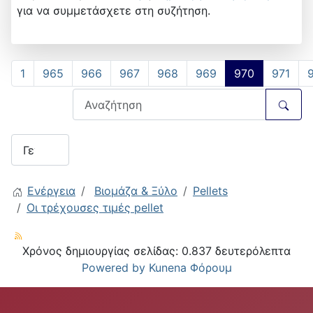
για να συμμετάσχετε στη συζήτηση.
1
965
966
967
968
969
970
971
Ενέργεια
Βιομάζα & Ξύλο
Pellets
Οι τρέχουσες τιμές pellet
Χρόνος δημιουργίας σελίδας: 0.837 δευτερόλεπτα
Powered by
Kunena Φόρουμ