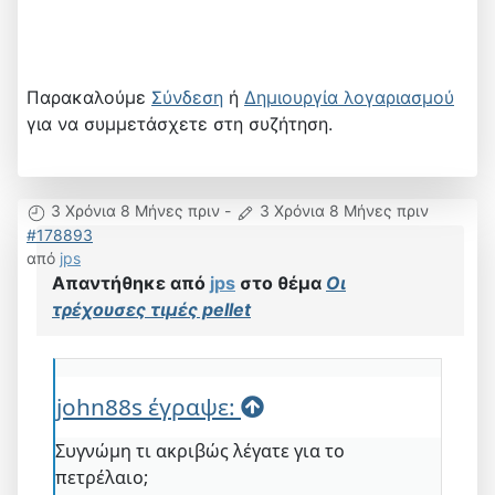
Παρακαλούμε
Σύνδεση
ή
Δημιουργία λογαριασμού
για να συμμετάσχετε στη συζήτηση.
3 Χρόνια 8 Μήνες πριν
-
3 Χρόνια 8 Μήνες πριν
#178893
από
jps
Απαντήθηκε από
jps
στο θέμα
Οι
τρέχουσες τιμές pellet
john88s έγραψε:
Συγνώμη τι ακριβώς λέγατε για το
πετρέλαιο;