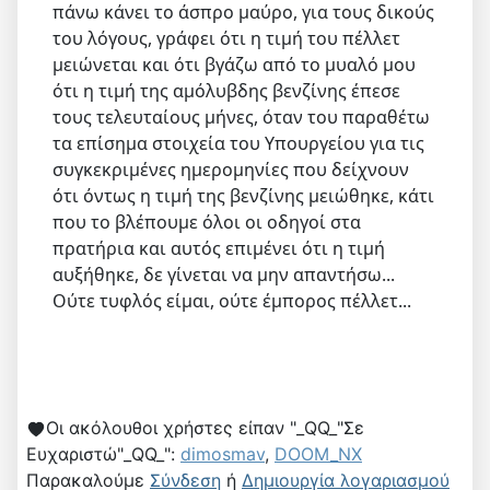
πάνω κάνει το άσπρο μαύρο, για τους δικούς
του λόγους, γράφει ότι η τιμή του πέλλετ
μειώνεται και ότι βγάζω από το μυαλό μου
ότι η τιμή της αμόλυβδης βενζίνης έπεσε
τους τελευταίους μήνες, όταν του παραθέτω
τα επίσημα στοιχεία του Υπουργείου για τις
συγκεκριμένες ημερομηνίες που δείχνουν
ότι όντως η τιμή της βενζίνης μειώθηκε, κάτι
που το βλέπουμε όλοι οι οδηγοί στα
πρατήρια και αυτός επιμένει ότι η τιμή
αυξήθηκε, δε γίνεται να μην απαντήσω...
Ούτε τυφλός είμαι, ούτε έμπορος πέλλετ...
Οι ακόλουθοι χρήστες είπαν "_QQ_"Σε
Ευχαριστώ"_QQ_":
dimosmav
,
DOOM_NX
Παρακαλούμε
Σύνδεση
ή
Δημιουργία λογαριασμού