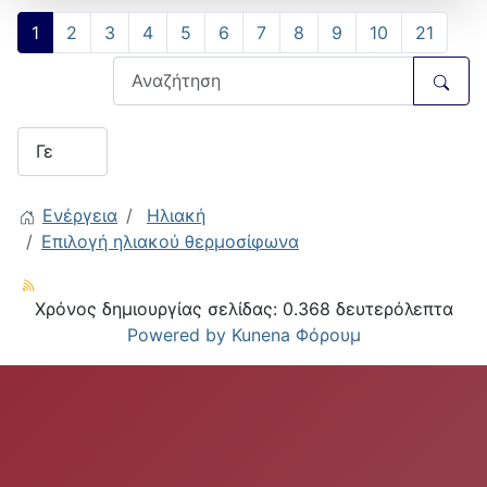
1
2
3
4
5
6
7
8
9
10
21
Ενέργεια
Ηλιακή
Επιλογή ηλιακού θερμοσίφωνα
Χρόνος δημιουργίας σελίδας: 0.368 δευτερόλεπτα
Powered by
Kunena Φόρουμ