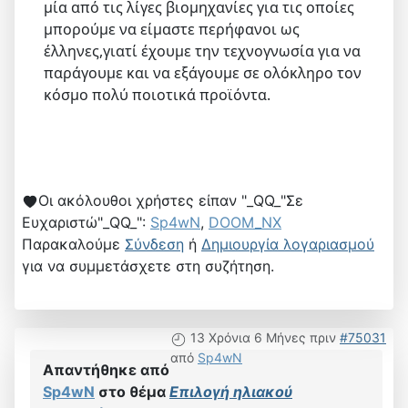
μία από τις λίγες βιομηχανίες για τις οποίες
μπορούμε να είμαστε περήφανοι ως
έλληνες,γιατί έχουμε την τεχνογνωσία για να
παράγουμε και να εξάγουμε σε ολόκληρο τον
κόσμο πολύ ποιοτικά προϊόντα.
Οι ακόλουθοι χρήστες είπαν "_QQ_"Σε
Ευχαριστώ"_QQ_":
Sp4wN
,
DOOM_NX
Παρακαλούμε
Σύνδεση
ή
Δημιουργία λογαριασμού
για να συμμετάσχετε στη συζήτηση.
13 Χρόνια 6 Μήνες πριν
#75031
από
Sp4wN
Απαντήθηκε από
Sp4wN
στο θέμα
Επιλογή ηλιακού