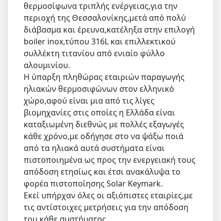
θερμοσίφωνα τριπλής ενέργειας,για την
περιοχή της Θεσσαλονίκης,μετά από πολύ
διάβασμα και έρευνα,κατέληξα στην επιλογή
boiler inox,τύπου 316L και επιλλεκτικού
συλλέκτη τιτανίου από ενιαίο φύλλο
αλουμινίου.
Η ύπαρξη πληθώρας εταιριών παραγωγής
ηλιακών θερμοσιφώνων στον ελληνικό
χώρο,αφού είναι μια από τις λίγες
βιομηχανίες στις οποίες η Ελλάδα είναι
καταξιωμένη διεθνώς με πολλές εξαγωγές
κάθε χρόνο,με οδήγησε στο να ψάξω ποιά
από τα ηλιακά αυτά συστήματα είναι
πιστοποιημένα ως προς την ενεργειακή τους
απόδοση ετησίως και έτσι ανακάλυψα το
φορέα πιστοποίησης Solar Keymark.
Εκεί υπήρχαν όλες οι αξιόπιστες εταιρίες,με
τις αντίστοιχες μετρήσεις για την απόδοση
του κάθε συστήματος.