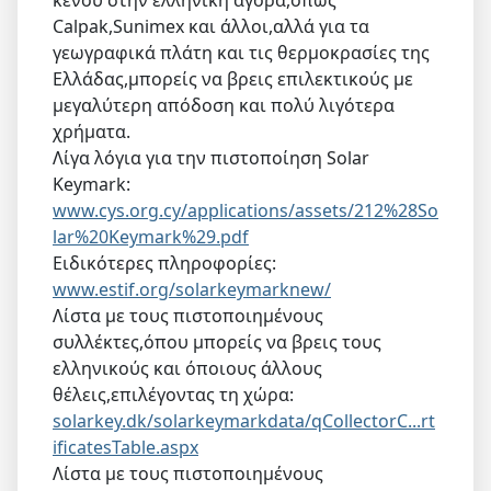
Calpak,Sunimex και άλλοι,αλλά για τα
γεωγραφικά πλάτη και τις θερμοκρασίες της
Ελλάδας,μπορείς να βρεις επιλεκτικούς με
μεγαλύτερη απόδοση και πολύ λιγότερα
χρήματα.
Λίγα λόγια για την πιστοποίηση Solar
Keymark:
www.cys.org.cy/applications/assets/212%28So
lar%20Keymark%29.pdf
Ειδικότερες πληροφορίες:
www.estif.org/solarkeymarknew/
Λίστα με τους πιστοποιημένους
συλλέκτες,όπου μπορείς να βρεις τους
ελληνικούς και όποιους άλλους
θέλεις,επιλέγοντας τη χώρα:
solarkey.dk/solarkeymarkdata/qCollectorC...rt
ificatesTable.aspx
Λίστα με τους πιστοποιημένους