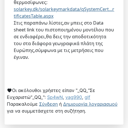
θερμοσίφωνες:
solarkey.dk/solarkeymarkdata/qSystemCert...r
tificatesTable.aspx
Στις παραπάνω λίστες,αν μπεις στο Data
sheet link του πιστοποιημένου μοντέλου που
σε ενδιαφέρει,θα δεις την αποδοτικότητα
του στα διάφορα γεωγραφικά πλάτη της
Ευρώπης,σύμφωνα με τις μετρήσεις που
έγιναν.
Οι ακόλουθοι χρήστες είπαν "_QQ_"Σε
Ευχαριστώ"_QQ_":
Sp4wN
,
vag990
,
glf
Παρακαλούμε
Σύνδεση
ή
Δημιουργία λογαριασμού
για να συμμετάσχετε στη συζήτηση.