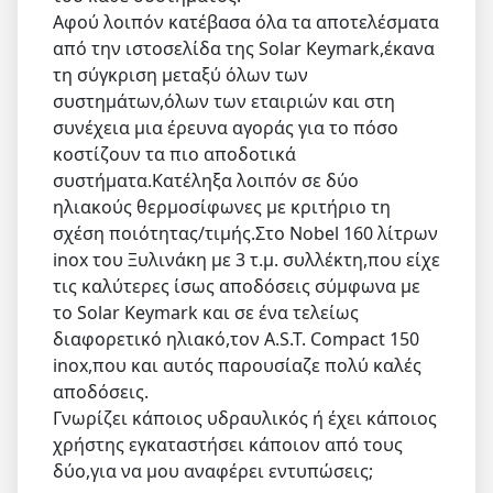
Αφού λοιπόν κατέβασα όλα τα αποτελέσματα
από την ιστοσελίδα της Solar Keymark,έκανα
τη σύγκριση μεταξύ όλων των
συστημάτων,όλων των εταιριών και στη
συνέχεια μια έρευνα αγοράς για το πόσο
κοστίζουν τα πιο αποδοτικά
συστήματα.Κατέληξα λοιπόν σε δύο
ηλιακούς θερμοσίφωνες με κριτήριο τη
σχέση ποιότητας/τιμής.Στο Nobel 160 λίτρων
inox του Ξυλινάκη με 3 τ.μ. συλλέκτη,που είχε
τις καλύτερες ίσως αποδόσεις σύμφωνα με
το Solar Keymark και σε ένα τελείως
διαφορετικό ηλιακό,τον A.S.T. Compact 150
inox,που και αυτός παρουσίαζε πολύ καλές
αποδόσεις.
Γνωρίζει κάποιος υδραυλικός ή έχει κάποιος
χρήστης εγκαταστήσει κάποιον από τους
δύο,για να μου αναφέρει εντυπώσεις;