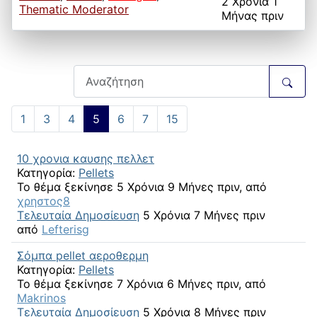
2 Χρόνια 1
Thematic Moderator
Μήνας πριν
1
3
4
5
6
7
15
10 χρονια καυσης πελλετ
Κατηγορία:
Pellets
Το θέμα ξεκίνησε 5 Χρόνια 9 Μήνες πριν, από
χρηστος8
Τελευταία Δημοσίευση
5 Χρόνια 7 Μήνες πριν
από
Lefterisg
Σόμπα pellet αεροθερμη
Κατηγορία:
Pellets
Το θέμα ξεκίνησε 7 Χρόνια 6 Μήνες πριν, από
Makrinos
Τελευταία Δημοσίευση
5 Χρόνια 8 Μήνες πριν