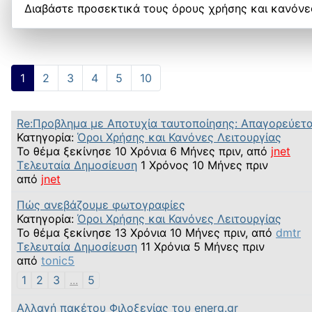
Διαβάστε προσεκτικά τους όρους χρήσης και κανόνες
1
2
3
4
5
10
Re:Προβλημα με Αποτυχία ταυτοποίησης: Απαγορεύετα
Κατηγορία:
Όροι Χρήσης και Κανόνες Λειτουργίας
Το θέμα ξεκίνησε 10 Χρόνια 6 Μήνες πριν, από
jnet
Τελευταία Δημοσίευση
1 Χρόνος 10 Μήνες πριν
από
jnet
Πώς ανεβάζουμε φωτογραφίες
Κατηγορία:
Όροι Χρήσης και Κανόνες Λειτουργίας
Το θέμα ξεκίνησε 13 Χρόνια 10 Μήνες πριν, από
dmtr
Τελευταία Δημοσίευση
11 Χρόνια 5 Μήνες πριν
από
tonic5
1
2
3
...
5
Αλλαγή πακέτου Φιλοξενίας του energ.gr